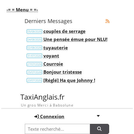
-= = Menu = =-
Derniers Messages
couples de serrage
05/08/2026
Une pensée émue pour NLU!
04/08/2026
tuyauterie
02/08/2026
voyant
31/07/2026
Courroie
27/07/2026
Bonjour tristesse
25/07/2026
[Réglé] Ha que Johnny !
20/07/2026
TaxiAnglais.fr
Un gros Merci à Babsolune
Connexion
Recherche