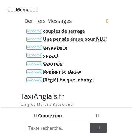
-= = Menu = =-
Derniers Messages
couples de serrage
05/08/2026
Une pensée émue pour NLU!
04/08/2026
tuyauterie
02/08/2026
voyant
31/07/2026
Courroie
27/07/2026
Bonjour tristesse
25/07/2026
[Réglé] Ha que Johnny !
20/07/2026
TaxiAnglais.fr
Un gros Merci à Babsolune
Connexion
Recherche