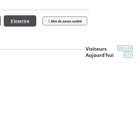
S'inscrire
Mot de passe oublié
Visiteurs
806249
Aujourd'hui
625
Carrosserie