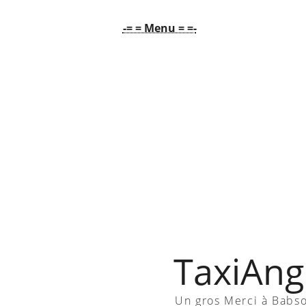
-= = Menu = =-
TaxiAngl
Un gros Merci à Babs