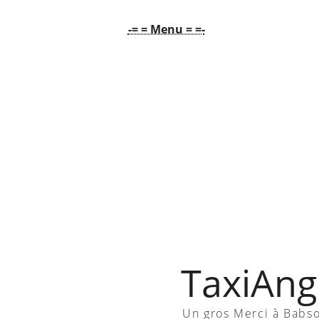
-= = Menu = =-
TaxiAngl
Un gros Merci à Babs