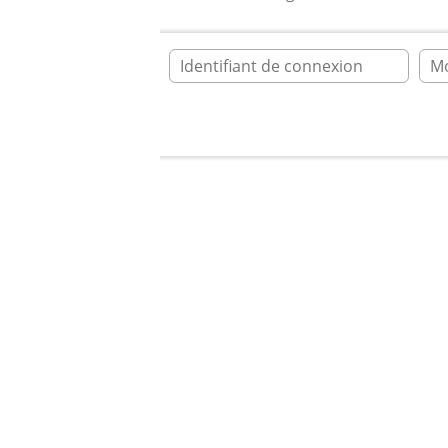
Ident
Accueil
* taxianglais.fr * forum
L
* taxianglais.fr
Plein de questions