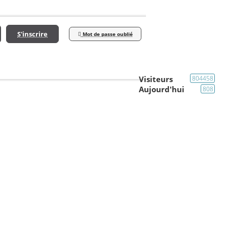
S'inscrire
Mot de passe oublié
Visiteurs
804458
Aujourd'hui
808
Vos questions