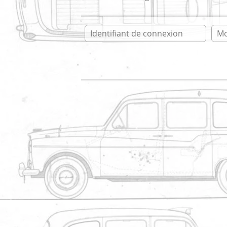
Ident
Accueil
* taxianglais.fr * forum
L
* taxianglais.fr
LEVC VN5
Electric London Taxi Van
Me