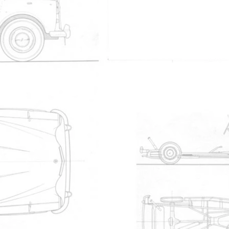
matriculation !
?rentes versions, y compris camping car ou minibus ou pickup...
on : moteur ?lectrique pour les roues, moteur thermique comm
se d'une voiture d?j? existante : je verrais bien un Kangoo ?quip?
on connecté
i :-)
truc du genre Peugeot Expert; ou carr?ment le m?me v?hicule qu
e ... le tarif mon capitaine. Celui d'un tel engin est certainement
e that you'll go further than me. A Cab never stops until it dies.