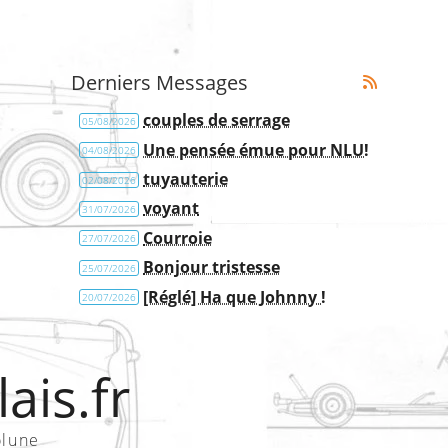
Derniers Messages
couples de serrage
05/08/2026
Une pensée émue pour NLU!
04/08/2026
tuyauterie
02/08/2026
voyant
31/07/2026
Courroie
27/07/2026
Bonjour tristesse
25/07/2026
[Réglé] Ha que Johnny !
20/07/2026
ais.fr
olune