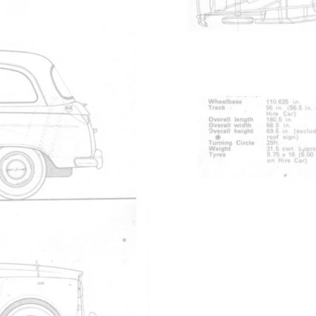
e non connecté
te un van LEVC pour l'acheminement de colis.
 ? un "taxi" modifi? qu'? la version Van (VN5) commercialis?e 