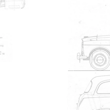
Administrateur
#39916
par LEVC.