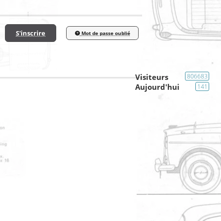
S'inscrire
Mot de passe oublié
Visiteurs
806683
Aujourd'hui
141
Le Bar (liens web,video,photo)
Kensington