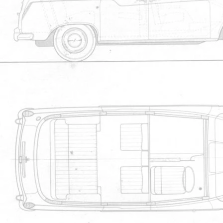
Oui, en plus c'est sur la plaque d'im
Nul doute qu'il sera d?clin? en diff
J'aime beaucoup cette configurati
constructeur ne propose ?a sur la ba
Fairway Driver The Beast 1997
Membre n
Peter
Le 06/09/2020 à 16h52
sherwood:
je verrais bien un Kangoo ?quip? ains
pour la France je verrais mieux un 
France.Mais bon le tarif mon capitain
vendent le TX5
It's not because you go faster than m