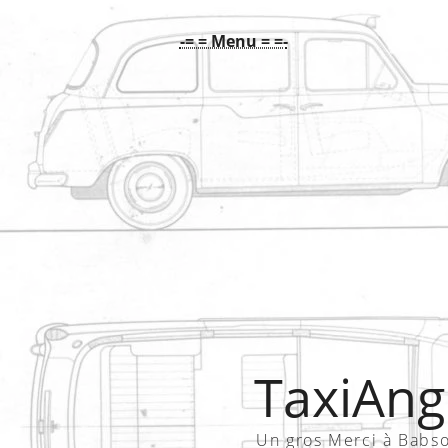
-= = Menu = =-
TaxiAngl
Un gros Merci à Babs