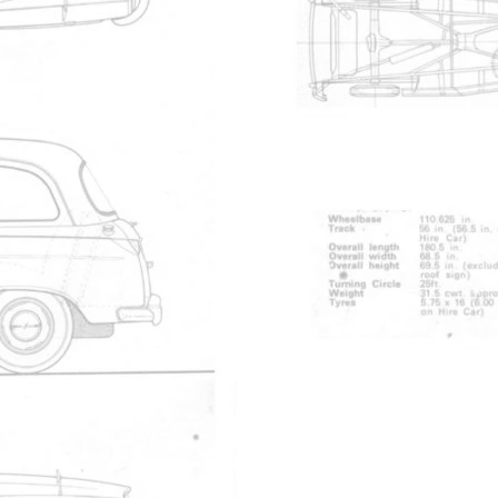
e non connecté
 de cette vid?o.
et il ?tait annonc? depuis plusieurs ann?es, plusieurs fois retar
sortir enfin. Reste ? savoir s'il trouvera sa place au milieu des au
mbre non connecté
 de cette vid?o.
VN5
pas un V5N
(VN pour Van et 5 pour 5m3 de capacit?)