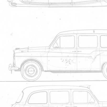
Membr
NLU413F
Le 17/08/2020 à 15h35
Merci Sherwood pour la publication
C'est un beau van, sans aucun doute 
Je suis content d'apprendre qu'il va 
Nissan eNV 200, etc.
L'avenir nous le dira...
Danny
Me
sherwood
Le 18/08/2020 à 07h31
NLU413F:
Merci Sherwood pour la publication
juste une petite correction c'est un