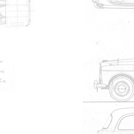
Administrateur
#38551
d?.
tres vans tels que Vito ?lectriques,
Kensington
#38552