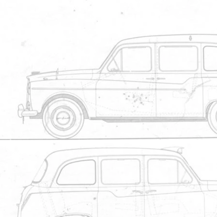
Membr
NLU413F
Le 09/03/2021 à 14h41
Depuis l'?t? dernier Royal Mail tes
Ce dernier ressemble n?anmoins plus