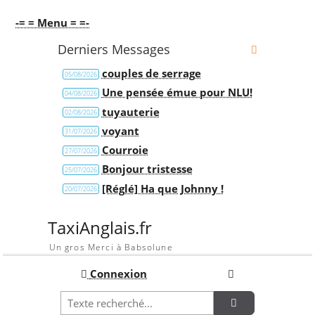
-= = Menu = =-
Derniers Messages
couples de serrage
05/08/2026
Une pensée émue pour NLU!
04/08/2026
tuyauterie
02/08/2026
voyant
31/07/2026
Courroie
27/07/2026
Bonjour tristesse
25/07/2026
[Réglé] Ha que Johnny !
20/07/2026
TaxiAnglais.fr
Un gros Merci à Babsolune
Connexion
Recherche