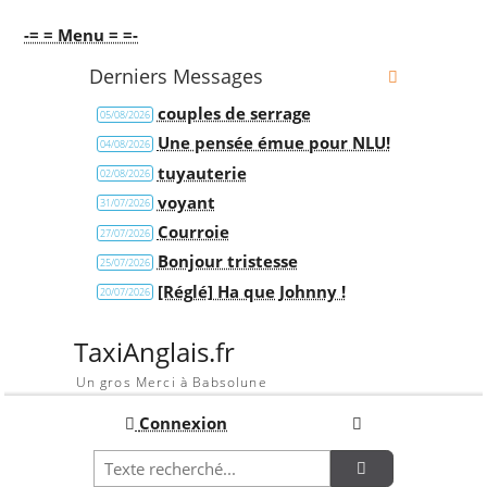
-= = Menu = =-
Derniers Messages
couples de serrage
05/08/2026
Une pensée émue pour NLU!
04/08/2026
tuyauterie
02/08/2026
voyant
31/07/2026
Courroie
27/07/2026
Bonjour tristesse
25/07/2026
[Réglé] Ha que Johnny !
20/07/2026
TaxiAnglais.fr
Un gros Merci à Babsolune
Connexion
Recherche