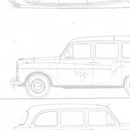
Carte de visite /auto
Une id?e qui peut te
Conversion km/h et 
Insertion de photos
Photos