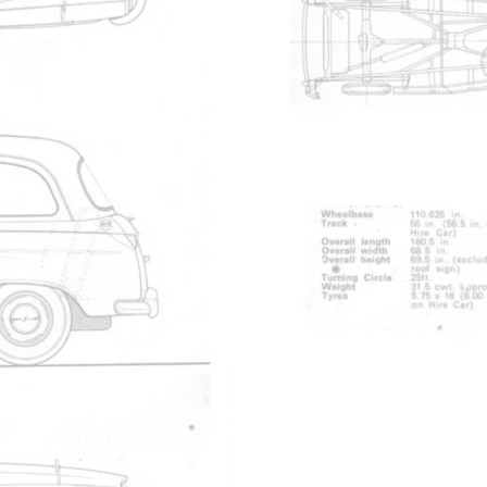
collants
46
raph
nir chaud
5
Nicoco
miles
3
Visiteur
7
JeaMath
Boite a Suggestions