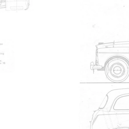
Pub de l'importateur
de 1986 et étais au crazy cab qui ne
iés happyfew16