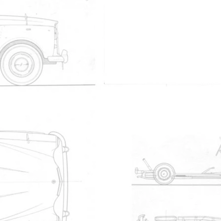
/ Souscriptions
9
kabhi2011
47
JeaMath
Arlanc puy de d?me
0
philippe63
idables !
28
taxicab
7
559ar70
lerie
4
JeaMath
13
Visiteur