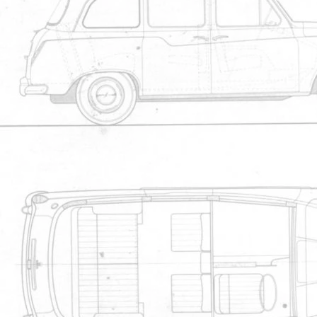
Commandes group?es 
nouvelle rubrique ?
Photos CAB
1 er rassemblement 
Les Anglais sont form
L'AUTRE voiture anglaise ...
Essais photo
Chargement image ga
petites annonces