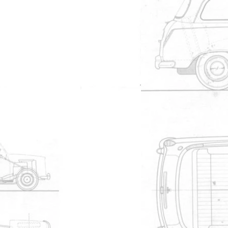
19/02/2014 à 20h09
4804
Pierre41
25/11/2013 à 20h56
27536
fred
15/05/2013 à 14h59
3301
philippe63
30/04/2013 à 09h16
17881
taxicab
24/04/2013 à 21h00
4678
559ar70
22/08/2010 à 14h33
4880
fanfan11000
10/05/2010 à 17h56
6674
Visiteur
26/03/2010 à 21h09