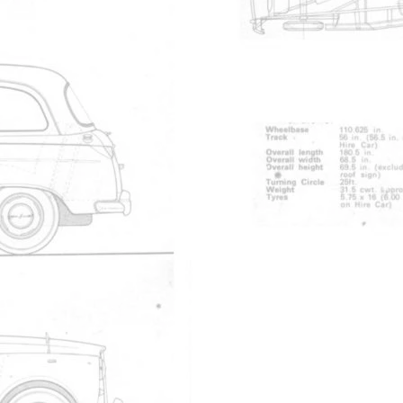
Partager
par email
Livre d'or
onctionnée? très content de voir ce groupe j ai un fx4 chromes 
isir les prochaines dates de regroupement merci d avance amit
Livre d'or