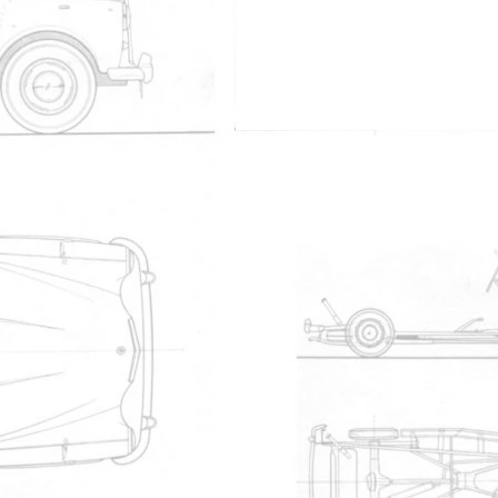
Les plus téléchargés
Nom
manueltaxi.pdf
TX1 Workshop Manual
micro fiches chassis
FX4, 2.2 L Austin Diesel engine: 1958-1972
pub cab arriere