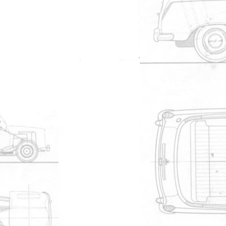
710
Manuel de l'utilisateur
695
Manuel de l'utilisateur
623
Micro fiches
592
Manuel de l'utilisateur
540