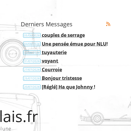
Derniers Messages
couples de serrage
05/08/2026
Une pensée émue pour NLU!
04/08/2026
tuyauterie
02/08/2026
voyant
31/07/2026
Courroie
27/07/2026
Bonjour tristesse
25/07/2026
[Réglé] Ha que Johnny !
20/07/2026
ais.fr
olune