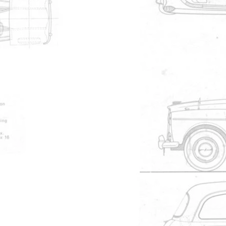
28927
kiroulis
11/01/2010 à 21h49
4393
Visiteur
22/10/2009 à 19h45
3978
JeaMath
29/06/2009 à 21h25
4925
JeaMath
1
2