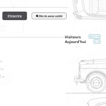
S'inscrire
Mot de passe oublié
Visiteurs
806234
Aujourd'hui
610
1
2