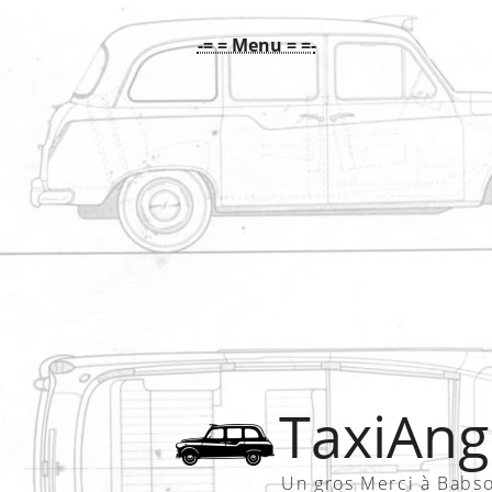
-= = Menu = =-
TaxiAngl
Un gros Merci à Babs