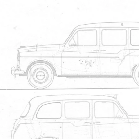
Partager 
j'espère que mon inscription a bien f
fonctionne plus...j attends avec pla
Par
happyfew16