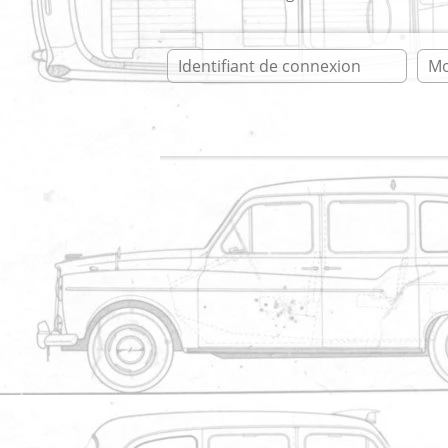
Ident
Accueil
* taxianglais.fr * forum
* taxianglais.fr
Vous n'êtes pas autorisé à écrire
Boite a Suggestio