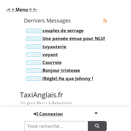
-= = Menu = =-
Derniers Messages
couples de serrage
05/08/2026
Une pensée émue pour NLU!
04/08/2026
tuyauterie
02/08/2026
voyant
31/07/2026
Courroie
27/07/2026
Bonjour tristesse
25/07/2026
[Réglé] Ha que Johnny !
20/07/2026
TaxiAnglais.fr
Un gros Merci à Babsolune
Connexion
Recherche