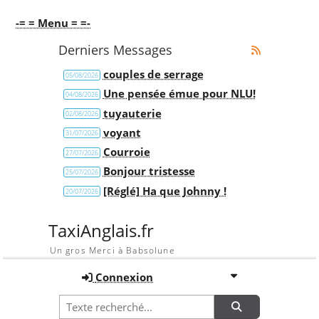
-= = Menu = =-
Derniers Messages
couples de serrage
05/08/2026
Une pensée émue pour NLU!
04/08/2026
tuyauterie
02/08/2026
voyant
31/07/2026
Courroie
27/07/2026
Bonjour tristesse
25/07/2026
[Réglé] Ha que Johnny !
20/07/2026
TaxiAnglais.fr
Un gros Merci à Babsolune
Connexion
Recherche