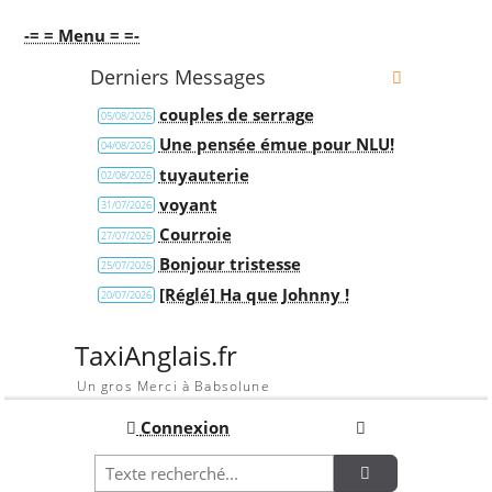
-= = Menu = =-
Derniers Messages
couples de serrage
05/08/2026
Une pensée émue pour NLU!
04/08/2026
tuyauterie
02/08/2026
voyant
31/07/2026
Courroie
27/07/2026
Bonjour tristesse
25/07/2026
[Réglé] Ha que Johnny !
20/07/2026
TaxiAnglais.fr
Un gros Merci à Babsolune
Connexion
Recherche