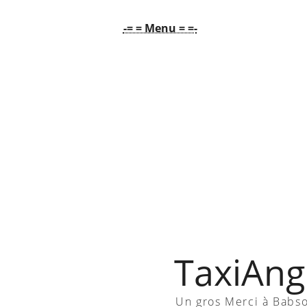
-= = Menu = =-
TaxiAngl
Un gros Merci à Babs