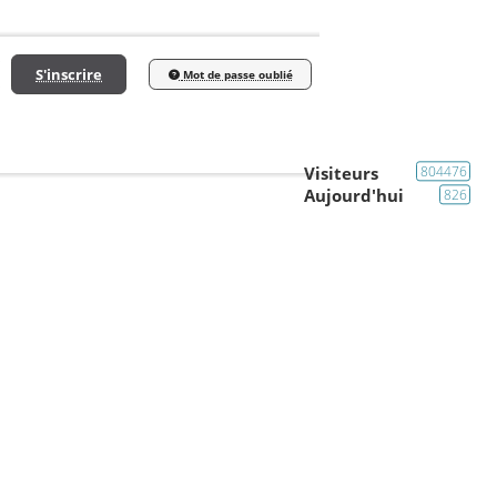
S'inscrire
Mot de passe oublié
Visiteurs
804476
Aujourd'hui
826
Presentation /Localisation
Pimlico