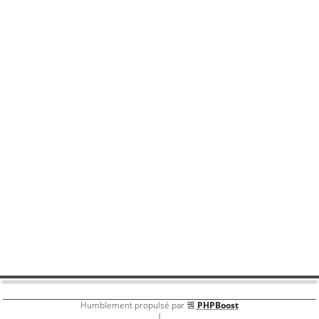
Partager
Partager par email
Partager par sm
Livre d'or
un tr?s grand bizoo fraternel ? Ronald de la part de DEM
BERED LIFIK; JE SAIS QU'IL ME RECONNAITRA. YOUR
BROTHER IN FUN WITH FRECKLES.
Par
Visiteur
Livre d'or
Humblement propulsé par
PHPBoost
|