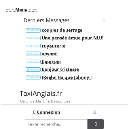
-= = Menu = =-
Derniers Messages
couples de serrage
05/08/2026
Une pensée émue pour NLU!
04/08/2026
tuyauterie
02/08/2026
voyant
31/07/2026
Courroie
27/07/2026
Bonjour tristesse
25/07/2026
[Réglé] Ha que Johnny !
20/07/2026
TaxiAnglais.fr
Un gros Merci à Babsolune
Connexion
Recherche