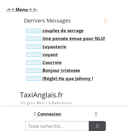
-= = Menu = =-
Derniers Messages
couples de serrage
05/08/2026
Une pensée émue pour NLU!
04/08/2026
tuyauterie
02/08/2026
voyant
31/07/2026
Courroie
27/07/2026
Bonjour tristesse
25/07/2026
[Réglé] Ha que Johnny !
20/07/2026
TaxiAnglais.fr
Un gros Merci à Babsolune
Connexion
Recherche