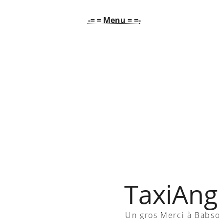
-= = Menu = =-
TaxiAngl
Un gros Merci à Babs