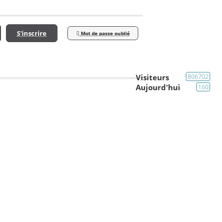
S'inscrire
Mot de passe oublié
Visiteurs
806702
Aujourd'hui
160
Astuces / Tricks