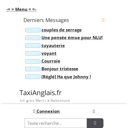
-= = Menu = =-
Derniers Messages
couples de serrage
05/08/2026
Une pensée émue pour NLU!
04/08/2026
tuyauterie
02/08/2026
voyant
31/07/2026
Courroie
27/07/2026
Bonjour tristesse
25/07/2026
[Réglé] Ha que Johnny !
20/07/2026
TaxiAnglais.fr
Un gros Merci à Babsolune
Connexion
Recherche