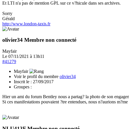
Et LTI n'a pas de mention GPL sur ce v?hicule dans ses archives.
Sorry
Gérald
http://www.london-taxis.fr
olivier34
Membre non connecté
Mayfair
Le 07/11/2021 à 13h11
#41279
Mayfair
Voir le profil du membre
olivier34
Inscrit le :
27/09/2017
Groupes :
Hier un ami du forum Bentley nous a partag? la photo de son engagem
Si ces manifestations pouvaient ?tre entendues, nous n?aurions m?me pa
NLU413F
Membre non connecté