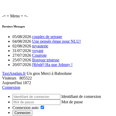
-= = Menu = =-
Derniers Messages
05/08/2026
couples de serrage
04/08/2026
Une pensée émue pour NLU!
02/08/2026
tuyauterie
31/07/2026
voyant
27/07/2026
Courroie
25/07/2026
Bonjour tristesse
20/07/2026
[Réglé] Ha que Johnny !
TaxiAnglais.fr
Un gros Merci à Babsolune
Visiteurs
805522
Aujourd'hui
1872
Connexion
Identifiant de connexion
Mot de passe
Connexion auto
Connexion