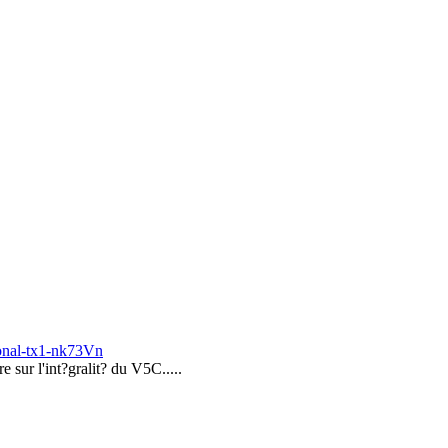
ional-tx1-nk73Vn
e sur l'int?gralit? du V5C.....