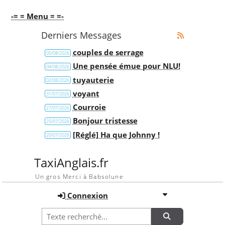
-= = Menu = =-
Derniers Messages
couples de serrage
05/08/2026
Une pensée émue pour NLU!
04/08/2026
tuyauterie
02/08/2026
voyant
31/07/2026
Courroie
27/07/2026
Bonjour tristesse
25/07/2026
[Réglé] Ha que Johnny !
20/07/2026
TaxiAnglais.fr
Un gros Merci à Babsolune
Connexion
Recherche