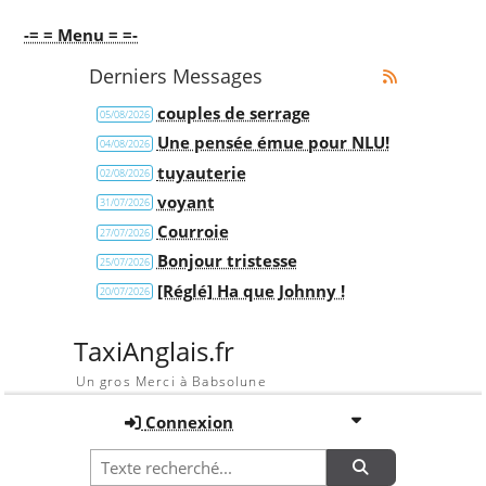
-= = Menu = =-
Derniers Messages
couples de serrage
05/08/2026
Une pensée émue pour NLU!
04/08/2026
tuyauterie
02/08/2026
voyant
31/07/2026
Courroie
27/07/2026
Bonjour tristesse
25/07/2026
[Réglé] Ha que Johnny !
20/07/2026
TaxiAnglais.fr
Un gros Merci à Babsolune
Connexion
Recherche