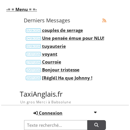
-= = Menu = =-
Derniers Messages
couples de serrage
05/08/2026
Une pensée émue pour NLU!
04/08/2026
tuyauterie
02/08/2026
voyant
31/07/2026
Courroie
27/07/2026
Bonjour tristesse
25/07/2026
[Réglé] Ha que Johnny !
20/07/2026
TaxiAnglais.fr
Un gros Merci à Babsolune
Connexion
Recherche