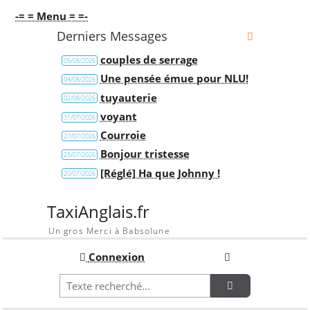
-= = Menu = =-
Derniers Messages
couples de serrage
05/08/2026
Une pensée émue pour NLU!
04/08/2026
tuyauterie
02/08/2026
voyant
31/07/2026
Courroie
27/07/2026
Bonjour tristesse
25/07/2026
[Réglé] Ha que Johnny !
20/07/2026
TaxiAnglais.fr
Un gros Merci à Babsolune
Connexion
Recherche