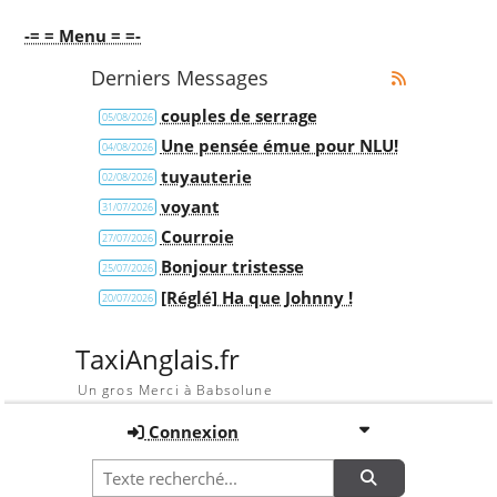
-= = Menu = =-
Derniers Messages
couples de serrage
05/08/2026
Une pensée émue pour NLU!
04/08/2026
tuyauterie
02/08/2026
voyant
31/07/2026
Courroie
27/07/2026
Bonjour tristesse
25/07/2026
[Réglé] Ha que Johnny !
20/07/2026
TaxiAnglais.fr
Un gros Merci à Babsolune
Connexion
Recherche