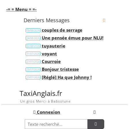
-= = Menu = =-
Derniers Messages
couples de serrage
05/08/2026
Une pensée émue pour NLU!
04/08/2026
tuyauterie
02/08/2026
voyant
31/07/2026
Courroie
27/07/2026
Bonjour tristesse
25/07/2026
[Réglé] Ha que Johnny !
20/07/2026
TaxiAnglais.fr
Un gros Merci à Babsolune
Connexion
Recherche