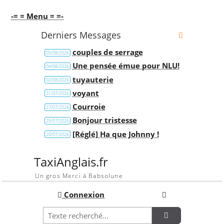
-= = Menu = =-
Derniers Messages
couples de serrage
05/08/2026
Une pensée émue pour NLU!
04/08/2026
tuyauterie
02/08/2026
voyant
31/07/2026
Courroie
27/07/2026
Bonjour tristesse
25/07/2026
[Réglé] Ha que Johnny !
20/07/2026
TaxiAnglais.fr
Un gros Merci à Babsolune
Connexion
Recherche