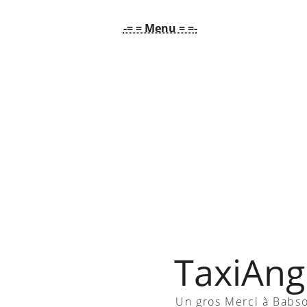
-= = Menu = =-
TaxiAngl
Un gros Merci à Babs