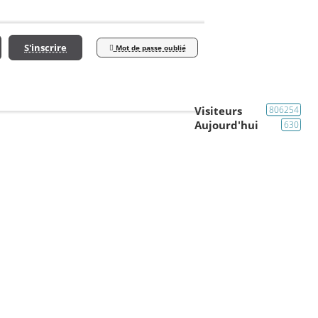
S'inscrire
Mot de passe oublié
Visiteurs
806254
Aujourd'hui
630
Presentation /Localisation