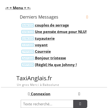
-= = Menu = =-
Derniers Messages
couples de serrage
05/08/2026
Une pensée émue pour NLU!
04/08/2026
tuyauterie
02/08/2026
voyant
31/07/2026
Courroie
27/07/2026
Bonjour tristesse
25/07/2026
[Réglé] Ha que Johnny !
20/07/2026
TaxiAnglais.fr
Un gros Merci à Babsolune
Connexion
Recherche