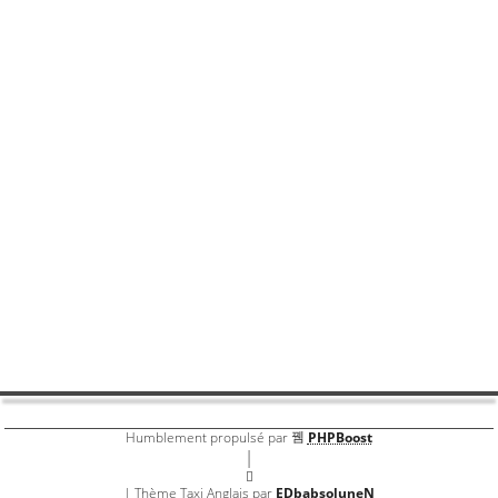
Partager
Partager par email
Partager par sm
Livre d'or
Félicitations pour l'ouverture de ce site dédié au cab. A
bientot.
Par
Kyoku57
Livre d'or
Humblement propulsé par
PHPBoost
|
| Thème Taxi Anglais par
EDbabsoluneN